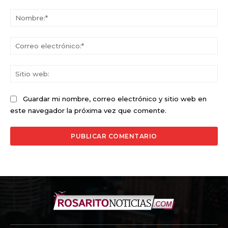
Comentario:
No
Co
ele
Sit
we
Guardar mi nombre, correo electrónico y sitio web en
este navegador la próxima vez que comente.