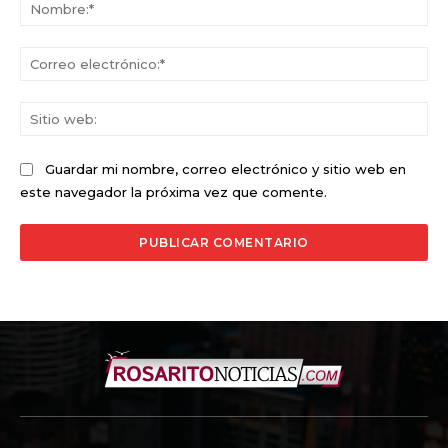
No
Co
ele
Sit
we
Guardar mi nombre, correo electrónico y sitio web en
este navegador la próxima vez que comente.