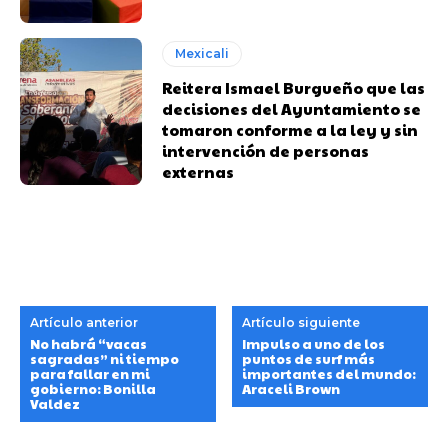
Mexicali
Reitera Ismael Burgueño que las
decisiones del Ayuntamiento se
tomaron conforme a la ley y sin
intervención de personas
externas
Artículo anterior
Artículo siguiente
No habrá “vacas
Impulso a uno de los
sagradas” ni tiempo
puntos de surf más
para fallar en mi
importantes del mundo:
gobierno: Bonilla
Araceli Brown
Valdez