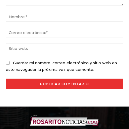
Comentario:
No
Co
ele
Sit
we
Guardar mi nombre, correo electrónico y sitio web en
este navegador la próxima vez que comente.