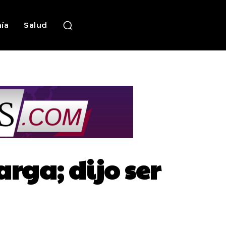
ía
Salud
rga; dijo ser