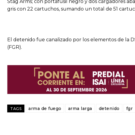
Stag Arms; con portafusil negro y dos cargadores aba
gris con 22 cartuchos, sumando un total de 51 cartu
El detenido fue canalizado por los elementos de la D
(FGR).
arma de fuego
arma larga
detenido
fgr
TAGS