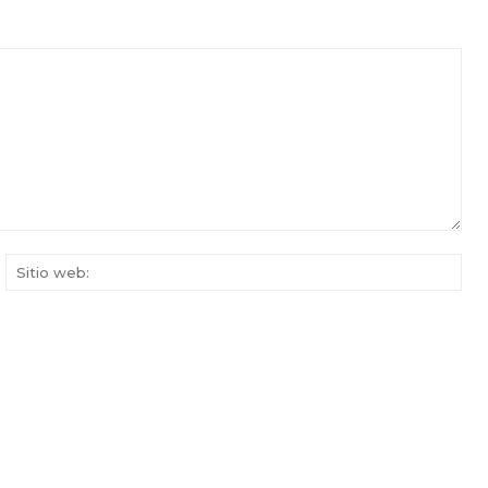
rreo
Siti
ectrónico:*
web