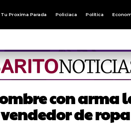
Tu Proxima Parada
Policiaca
Política
Econom
ombre con arma la
vendedor de ropa