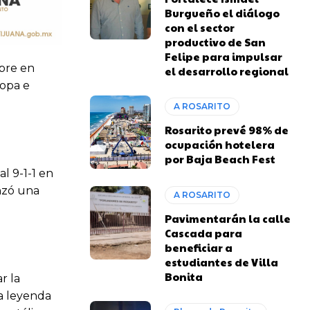
Burgueño el diálogo
con el sector
productivo de San
Felipe para impulsar
bre en
el desarrollo regional
ropa e
A ROSARITO
Rosarito prevé 98% de
ocupación hotelera
por Baja Beach Fest
l 9-1-1 en
anzó una
A ROSARITO
Pavimentarán la calle
Cascada para
beneficiar a
estudiantes de Villa
Bonita
r la
a leyenda