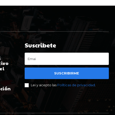
Suscribete
l
tivo
el
SUSCRIBIRME
Lei y acepto las
Políticas de privacidad
.
ación
t