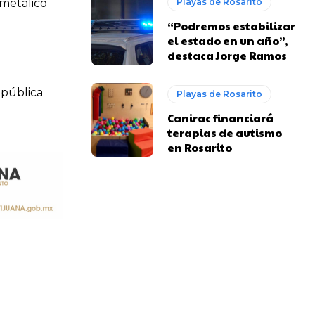
 metálico
Playas de Rosarito
“Podremos estabilizar
el estado en un año”,
destaca Jorge Ramos
epública
Playas de Rosarito
Canirac financiará
terapias de autismo
en Rosarito