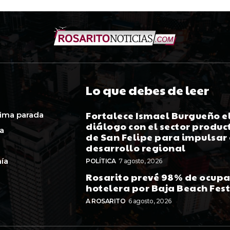
Lo que debes de leer
Fortalece Ismael Burgueño e
ima parada
diálogo con el sector produc
ca
de San Felipe para impulsar 
desarrollo regional
ía
POLÍTICA
7 agosto, 2026
Rosarito prevé 98% de ocup
hotelera por Baja Beach Fes
A ROSARITO
6 agosto, 2026