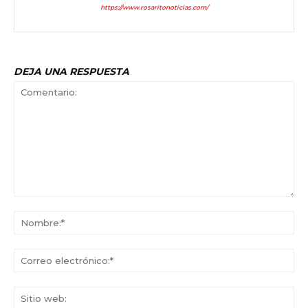
https://www.rosaritonoticias.com/
DEJA UNA RESPUESTA
Comentario:
No
Co
ele
Sit
we