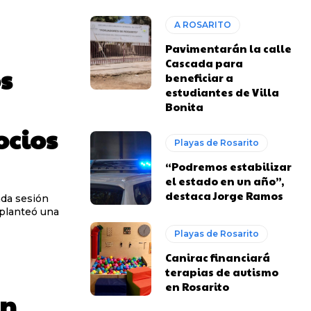
A ROSARITO
Pavimentarán la calle
Cascada para
s
beneficiar a
estudiantes de Villa
Bonita
ocios
Playas de Rosarito
“Podremos estabilizar
el estado en un año”,
destaca Jorge Ramos
ada sesión
 planteó una
Playas de Rosarito
Canirac financiará
terapias de autismo
en Rosarito
en