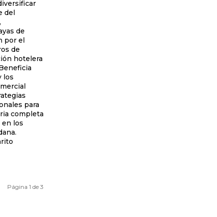
e del
,
ayas de
 por el
ión hotelera
Beneficia
 los
mercial
rategias
ionales para
ria completa
 en los
dana.
Página 1 de 3