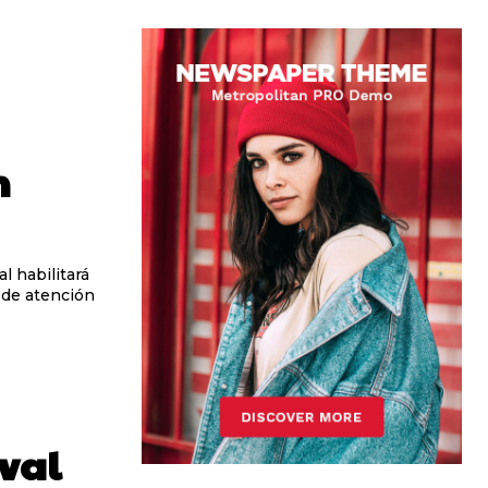
n
l habilitará
 de atención
ival