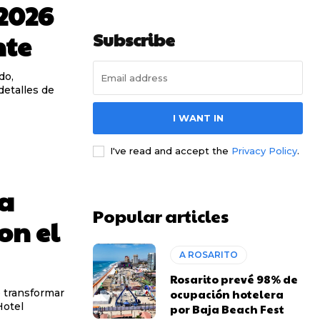
2026
Subscribe
nte
do,
detalles de
I WANT IN
I've read and accept the
Privacy Policy
.
la
Popular articles
on el
A ROSARITO
Rosarito prevé 98% de
e transformar
ocupación hotelera
Hotel
por Baja Beach Fest