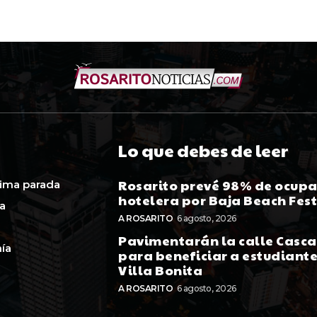
Lo que debes de leer
Rosarito prevé 98% de ocup
ima parada
hotelera por Baja Beach Fes
ca
A ROSARITO
6 agosto, 2026
Pavimentarán la calle Casc
ía
para beneficiar a estudiante
Villa Bonita
A ROSARITO
6 agosto, 2026