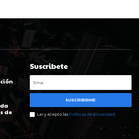
Suscribete
ación
t
SUSCRIBIRME
ada
s de
Lei y acepto las
Políticas de privacidad
.