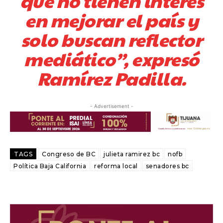
que no tienen interés
en mejorar el país y
solo buscan reflector
mediático”, expresó
Ramírez Padilla.
- Advertisement -
TAGS
Congreso de BC
julieta ramirez bc
nofb
Política Baja California
reforma local
senadores bc