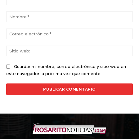
Comentario:
No
Co
ele
Sit
we
Guardar mi nombre, correo electrónico y sitio web en
este navegador la próxima vez que comente.