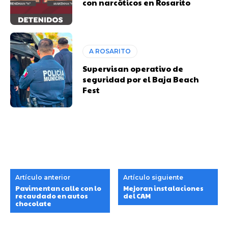
con narcóticos en Rosarito
A ROSARITO
Supervisan operativo de
seguridad por el Baja Beach
Fest
Artículo anterior
Artículo siguiente
Pavimentan calle con lo
Mejoran instalaciones
recaudado en autos
del CAM
chocolate