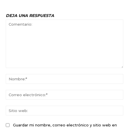
DEJA UNA RESPUESTA
Comentario:
No
Co
ele
Sit
we
Guardar mi nombre, correo electrónico y sitio web en