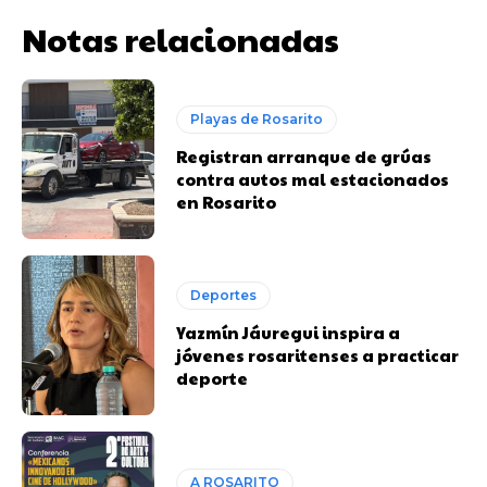
Notas relacionadas
Playas de Rosarito
Registran arranque de grúas
contra autos mal estacionados
en Rosarito
Deportes
Yazmín Jáuregui inspira a
jóvenes rosaritenses a practicar
deporte
A ROSARITO