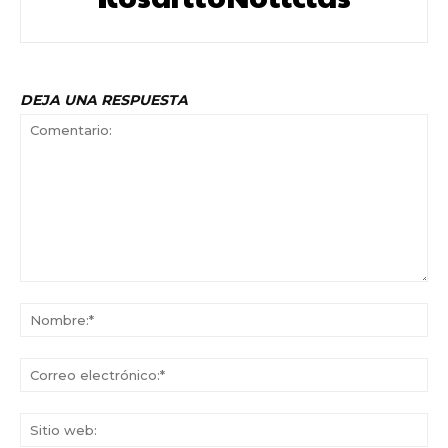
DEJA UNA RESPUESTA
Comentario:
No
Co
ele
Sit
we