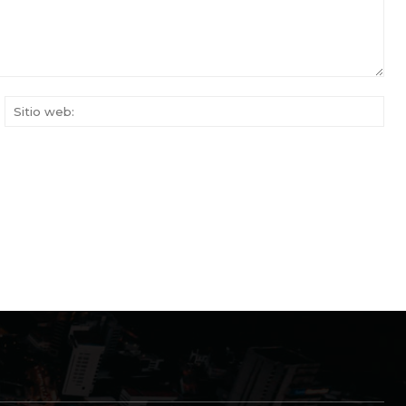
rreo
Siti
ectrónico:*
web