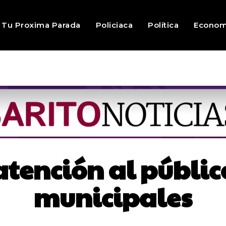
Tu Proxima Parada
Policiaca
Política
Econom
tención al público
municipales