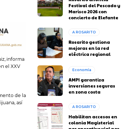
Festival del Pescado y
Marisco 2026 con
concierto de Elefante
A ROSARITO
Rosarito gestiona
mejoras en la red
eléctrica regional
iz, informa
en el XXV
Economía
AMPI garantiza
inversiones seguras
en zona costa
amento de la
juana, así
A ROSARITO
Habilitan accesos en
colonia Magisterial
por operativo vial por