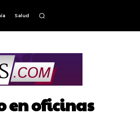
ía
Salud
 en oficinas