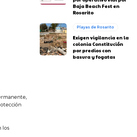
Baja Beach Fest en
Rosarito
Playas de Rosarito
Exigen vigilancia en la
colonia Constitución
por predios con
basura y fogatas
permanente,
rotección
 los