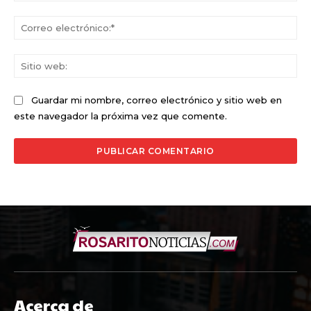
Co
ele
Sit
we
Guardar mi nombre, correo electrónico y sitio web en
este navegador la próxima vez que comente.
Acerca de