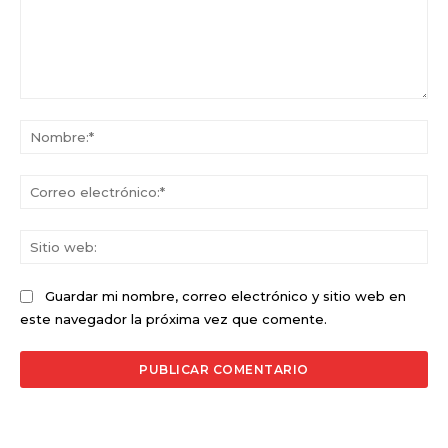
Comentario:
No
Co
ele
Sit
we
Guardar mi nombre, correo electrónico y sitio web en
este navegador la próxima vez que comente.