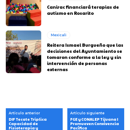
Canirac financiará terapias de
autismo en Rosarito
Mexicali
Reitera Ismael Burgueño que las
decisiones del Ayuntamiento se
tomaron conforme a la ley y sin
intervención de personas
externas
Artículo anterior
Artículo siguiente
DIF Tecate Triplica
FGE y CONALEP Tijuana I
Capacidad de
Promueven Convivencia
Fisioterapia y
Pacífica