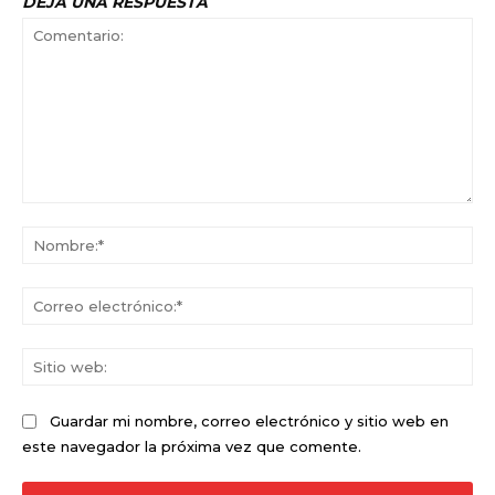
DEJA UNA RESPUESTA
Comentario:
No
Co
ele
Sit
we
Guardar mi nombre, correo electrónico y sitio web en
este navegador la próxima vez que comente.