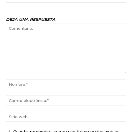
DEJA UNA RESPUESTA
Comentario:
No
Co
ele
Sit
we
Guardar mi nombre, correo electrónico y sitio web en