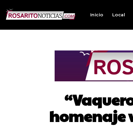
Inicio
Local
“Vaqueros
homenaje vi