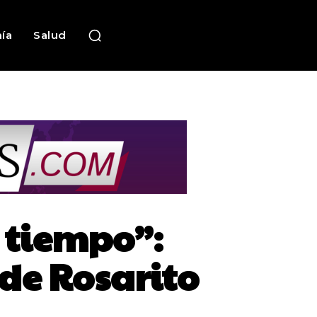
ía
Salud
n tiempo”:
 de Rosarito