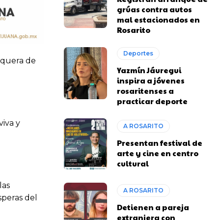
grúas contra autos
mal estacionados en
Rosarito
Deportes
vaquera de
Yazmín Jáuregui
inspira a jóvenes
rosaritenses a
practicar deporte
viva y
A ROSARITO
Presentan festival de
arte y cine en centro
cultural
las
A ROSARITO
speras del
Detienen a pareja
extranjera con