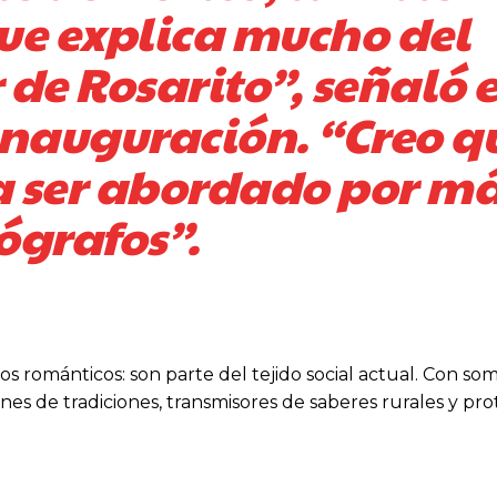
que explica mucho del
 de Rosarito”, señaló e
inauguración. “Creo q
a ser abordado por m
ógrafos”.
os románticos: son parte del tejido social actual. Con so
anes de tradiciones, transmisores de saberes rurales y pr