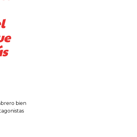
l
ue
ás
mbrero bien
otagonistas