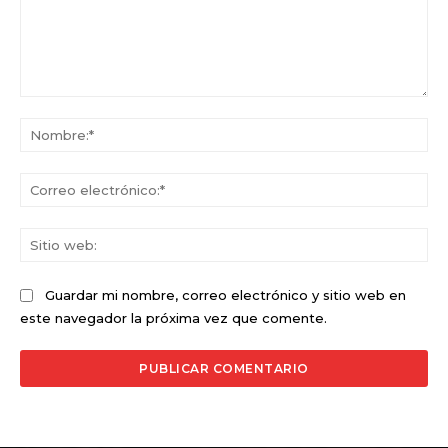
Comentario:
No
Co
ele
Sit
we
Guardar mi nombre, correo electrónico y sitio web en
este navegador la próxima vez que comente.