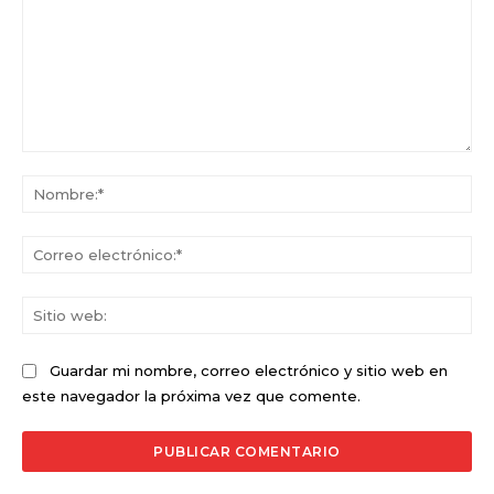
Comentario:
No
Co
ele
Sit
we
Guardar mi nombre, correo electrónico y sitio web en
este navegador la próxima vez que comente.