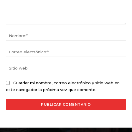
Comentario:
No
Co
ele
Sit
we
Guardar mi nombre, correo electrónico y sitio web en
este navegador la próxima vez que comente.