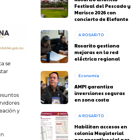
Festival del Pescado y
Marisco 2026 con
concierto de Elefante
A ROSARITO
Rosarito gestiona
mejoras en la red
eléctrica regional
ca se
star
Economía
AMPI garantiza
inversiones seguras
resuntos
en zona costa
rvidores
eación y
A ROSARITO
Habilitan accesos en
colonia Magisterial
ón
por operativo vial por