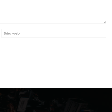
rreo
Siti
ectrónico:*
web