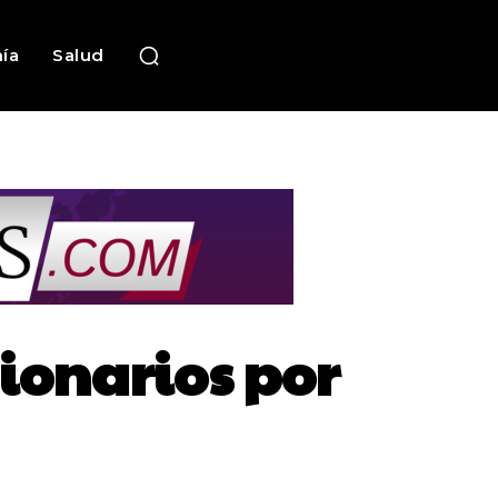
ía
Salud
ionarios por