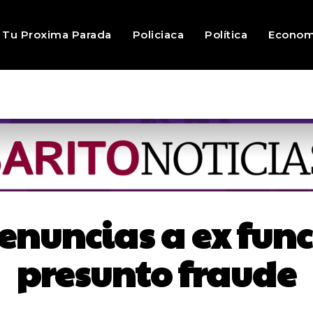
Tu Proxima Parada
Policiaca
Política
Econom
enuncias a ex func
presunto fraude