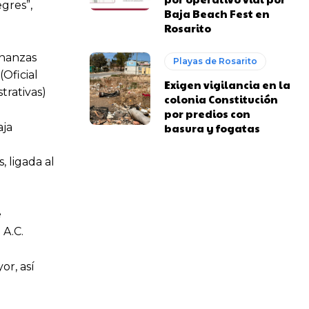
gres”,
Baja Beach Fest en
Rosarito
inanzas
Playas de Rosarito
(Oficial
Exigen vigilancia en la
trativas)
colonia Constitución
por predios con
basura y fogatas
aja
, ligada al
e
 A.C.
or, así