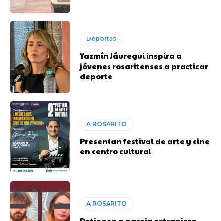
Deportes
Yazmín Jáuregui inspira a
jóvenes rosaritenses a practicar
deporte
A ROSARITO
Presentan festival de arte y cine
en centro cultural
A ROSARITO
Detienen a pareja extranjera