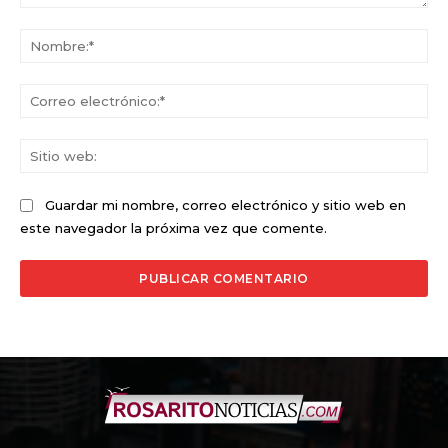
Comentario:
No
Co
ele
Sit
we
Guardar mi nombre, correo electrónico y sitio web en
este navegador la próxima vez que comente.