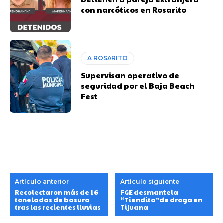
con narcóticos en Rosarito
A ROSARITO
Supervisan operativo de
seguridad por el Baja Beach
Fest
Artículo anterior
Artículo siguiente
Recolectaron más de 16
FGE desmantela
toneladas de basura
“Tiendita”de droga en
tras las recientes lluvias
Tijuana