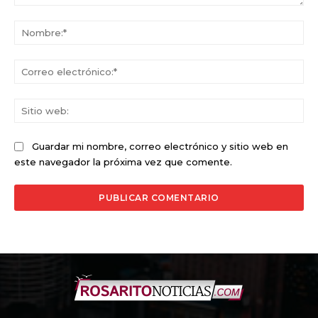
Comentario:
No
Co
ele
Sit
we
Guardar mi nombre, correo electrónico y sitio web en
este navegador la próxima vez que comente.