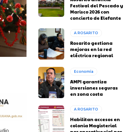
Festival del Pescado y
Marisco 2026 con
concierto de Elefante
A ROSARITO
Rosarito gestiona
mejoras en la red
eléctrica regional
Economía
AMPI garantiza
inversiones seguras
en zona costa
A ROSARITO
Habilitan accesos en
colonia Magisterial
udio
por operativo vial por