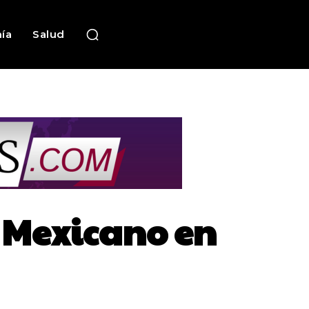
ía
Salud
n Mexicano en