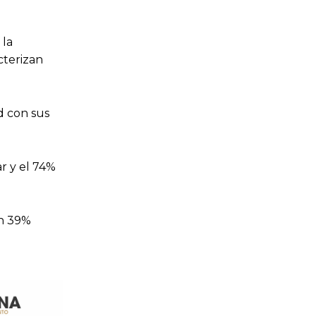
 la
cterizan
ad con sus
r y el 74%
un 39%