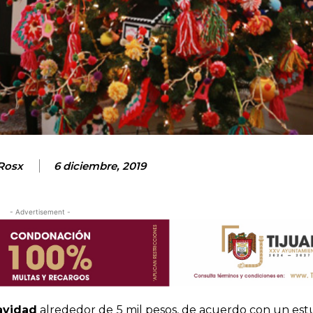
Rosx
6 diciembre, 2019
- Advertisement -
avidad
alrededor de
5 mil pesos, de acuerdo con un est