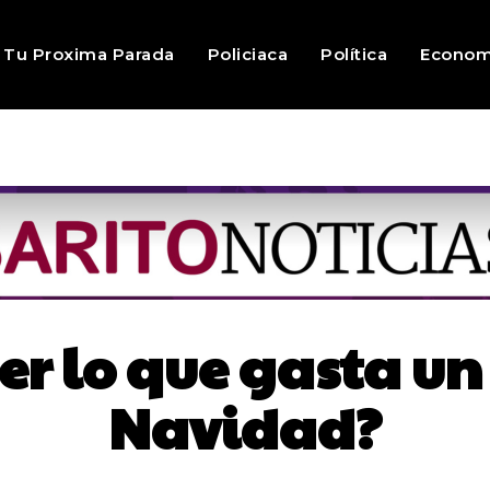
Tu Proxima Parada
Policiaca
Política
Econom
er lo que gasta u
Navidad?