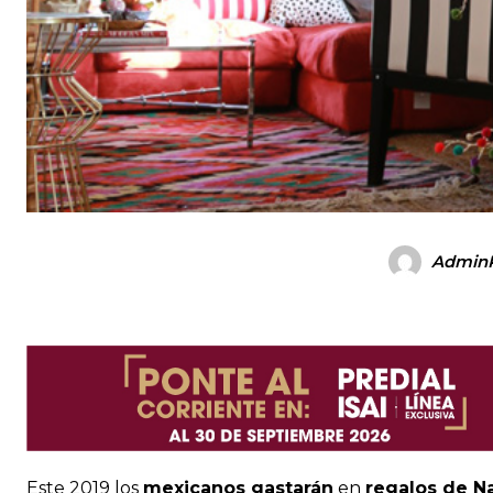
Admin
Este 2019 los
mexicanos gastarán
en
regalos de N