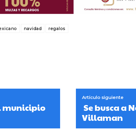
exicano
navidad
regalos
Artículo siguiente
l municipio
Se busca a 
Villaman