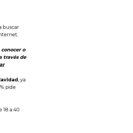
a buscar
nternet.
 conocer o
a través de
ar
Navidad
, ya
1% pide
e 18 a 40