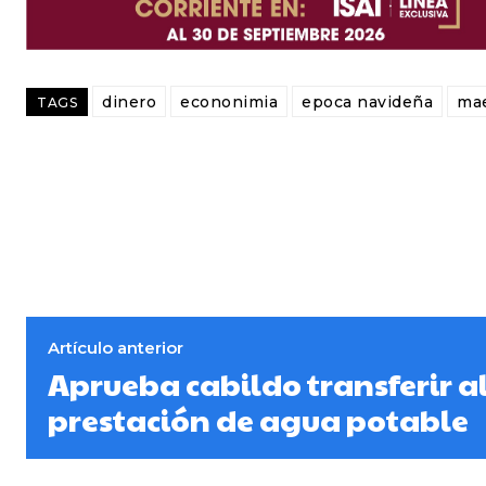
dinero
econonimia
epoca navideña
ma
TAGS
Artículo anterior
Aprueba cabildo transferir a
prestación de agua potable