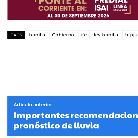
bonilla
Gobierno
ife
ley bonilla
tepju
TAGS
Artículo anterior
Importantes recomendacion
pronóstico de lluvia