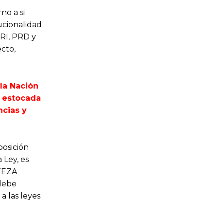
no a si
ucionalidad
PRI, PRD y
ecto,
 la Nación
a estocada
ncias y
posición
 Ley, es
RTEZA
 debe
a las leyes