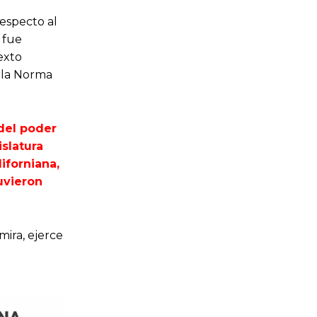
respecto al
 fue
exto
e la Norma
 del poder
islatura
liforniana,
uvieron
ira, ejerce