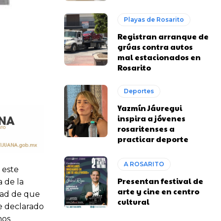
Playas de Rosarito
Registran arranque de
grúas contra autos
mal estacionados en
Rosarito
Deportes
Yazmín Jáuregui
inspira a jóvenes
rosaritenses a
practicar deporte
A ROSARITO
 este
Presentan festival de
a de la
arte y cine en centro
dad de que
cultural
e declarado
nos