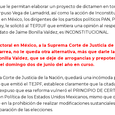
ue le permitan elaborar un proyecto de dictamen en tor
rpuso Vega de Lamadrid, así como la acción de Inconstit
en México, los dirigentes de los partidos políticos PAN, 
, le solicitó al TEPJUF que emitiera una opinión al resp
ndato de Jaime Bonilla Valdez, es INCONSTITUCIONAL.
ctoral en México, a la Suprema Corte de Justicia de
arrea, no le queda otra alternativa, más que darle l
 Bonilla Valdez, que se deje de arrogancias y prepote
 el domingo dos de junio del año en curso.
ema Corte de Justicia de la Nación, quedará una incómoda 
n que emitió el TEJPF, establece claramente que la citada
s expuso que esa reforma vulneró el PRINCIPIO DE CE
ción Política de los Estados Unidos Mexicanos, mismo que
en la prohibición de realizar modificaciones sustanciales 
eparación de las elecciones.