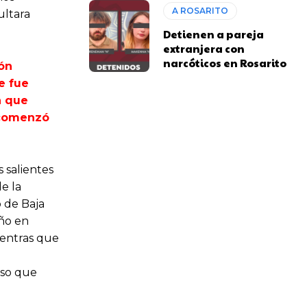
A ROSARITO
ultara
Detienen a pareja
extranjera con
narcóticos en Rosarito
ón
e fue
a que
l comenzó
s salientes
e la
o de Baja
año en
ientras que
rso que