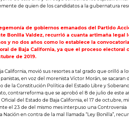
mente de quien de los candidatos a la gubernatura res
hegemonía de gobiernos emanados del Partido Acci
te Bonilla Valdez, recurrió a cuanta artimaña legal l
ños y no dos años como lo establece la convocatori
toral de Baja California, ya que el proceso electora
ctubre de 2019.
alifornia, movió sus resortes a tal grado que orilló a lo
 panistas, en voz del morenista Víctor Morán, se sacaran d
o de la Constitución Política del Estado Libre y Soberan
ato, contrarreforma que se aprobó el 8 de julio de este 
Oficial del Estado de Baja California, el 17 de octubre, m
nte el 23 de del mismo mes interpuso una Controversia
a Nación en contra de la mal llamada “Ley Bonilla”, recu