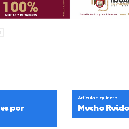
f
Artículo siguiente
es por
Mucho Ruido 