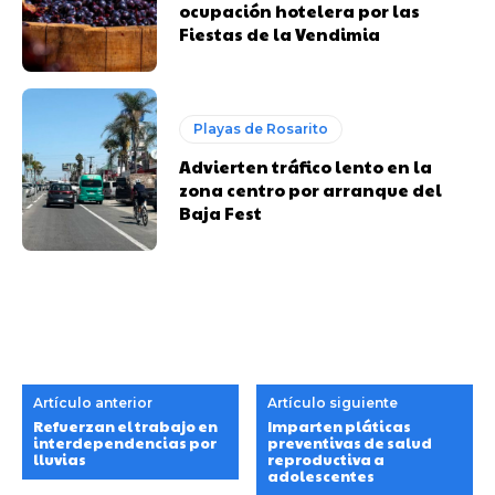
ocupación hotelera por las
Fiestas de la Vendimia
Playas de Rosarito
Advierten tráfico lento en la
zona centro por arranque del
Baja Fest
Artículo anterior
Artículo siguiente
Refuerzan el trabajo en
Imparten pláticas
interdependencias por
preventivas de salud
lluvias
reproductiva a
adolescentes