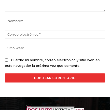
Comentario:
No
Co
ele
Sit
we
Guardar mi nombre, correo electrónico y sitio web en
este navegador la próxima vez que comente.