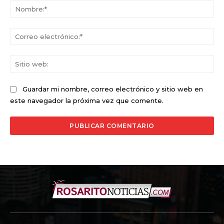
No
Co
ele
Sit
we
Guardar mi nombre, correo electrónico y sitio web en
este navegador la próxima vez que comente.