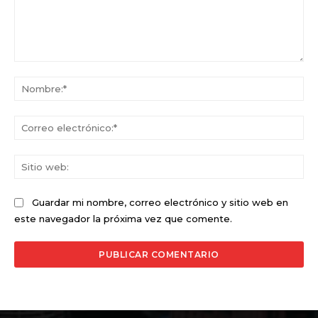
Comentario:
No
Co
ele
Sit
we
Guardar mi nombre, correo electrónico y sitio web en
este navegador la próxima vez que comente.