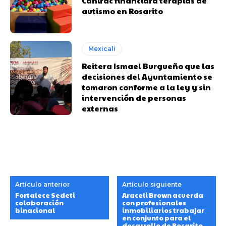
Canirac financiará terapias de
autismo en Rosarito
Mexicali
Reitera Ismael Burgueño que las
decisiones del Ayuntamiento se
tomaron conforme a la ley y sin
intervención de personas
externas
Artículo anterior
Artículo siguiente
Fortalece Sedeti
Araceli Brown acuerda
colaboración
con profesionales
binacional
inmobiliarios trabajar
en conjunto para el
desarrollo de Rosarito