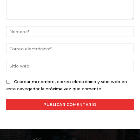
Comentario:
No
Co
ele
Sit
we
Guardar mi nombre, correo electrónico y sitio web en
este navegador la próxima vez que comente.