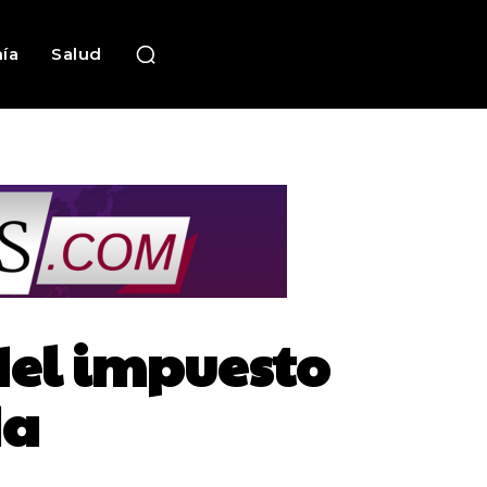
ía
Salud
del impuesto
da