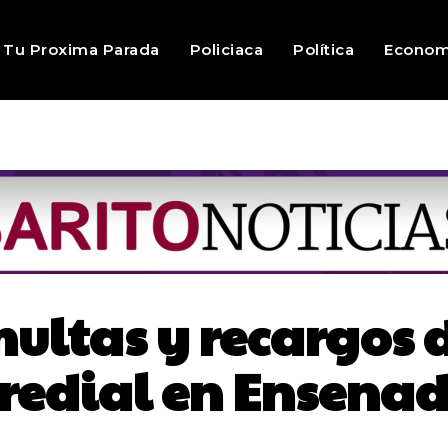
Tu Proxima Parada
Policiaca
Política
Econom
ltas y recargos 
redial en Ensena