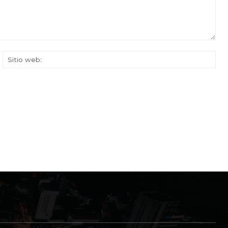
rreo
Siti
ectrónico:*
web