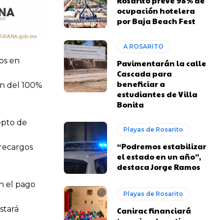
Rosarito prevé 98% de
ocupación hotelera
por Baja Beach Fest
A ROSARITO
os en
Pavimentarán la calle
Cascada para
beneficiar a
ón del 100%
estudiantes de Villa
Bonita
epto de
Playas de Rosarito
“Podremos estabilizar
 recargos
el estado en un año”,
destaca Jorge Ramos
n el pago
Playas de Rosarito
stará
Canirac financiará