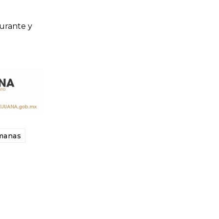
durante y
manas