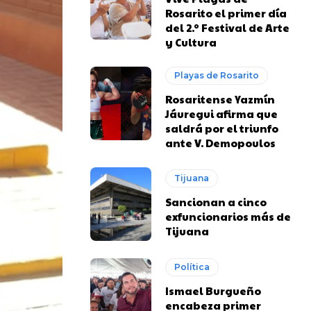
Rosarito el primer día
del 2.º Festival de Arte
y Cultura
Playas de Rosarito
Rosaritense Yazmín
Jáuregui afirma que
saldrá por el triunfo
ante V. Demopoulos
Tijuana
Sancionan a cinco
exfuncionarios más de
Tijuana
Política
Ismael Burgueño
encabeza primer