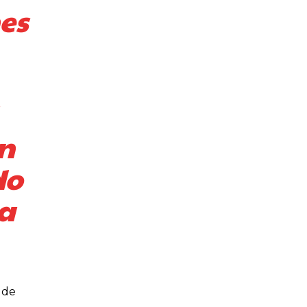
es
ón
do
la
 de