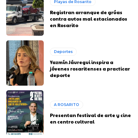
Playas de Rosarito
Registran arranque de grúas
contra autos mal estacionados
en Rosarito
Deportes
Yazmín Jáuregui inspira a
jóvenes rosaritenses a practicar
deporte
A ROSARITO
Presentan festival de arte y cine
en centro cultural