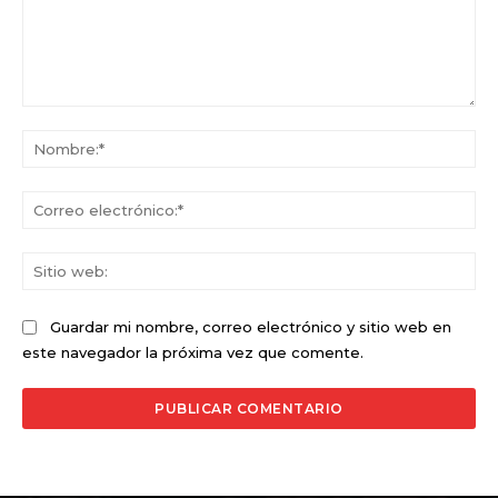
Comentario:
No
Co
ele
Sit
we
Guardar mi nombre, correo electrónico y sitio web en
este navegador la próxima vez que comente.