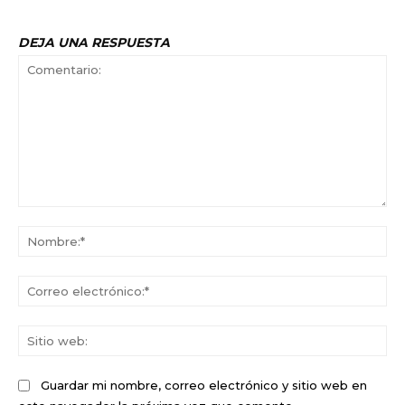
DEJA UNA RESPUESTA
Comentario:
No
Co
ele
Sit
we
Guardar mi nombre, correo electrónico y sitio web en