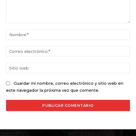
Comentario:
No
Co
ele
Sit
we
Guardar mi nombre, correo electrónico y sitio web en
este navegador la próxima vez que comente.