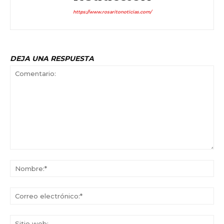
https://www.rosaritonoticias.com/
DEJA UNA RESPUESTA
Comentario:
No
Co
ele
Sit