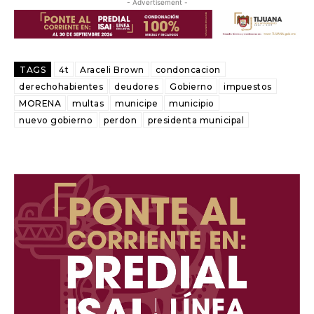
- Advertisement -
TAGS
4t
Araceli Brown
condoncacion
derechohabientes
deudores
Gobierno
impuestos
MORENA
multas
municipe
municipio
nuevo gobierno
perdon
presidenta municipal