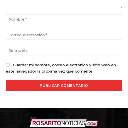
Comentario:
No
Co
ele
Sit
we
Guardar mi nombre, correo electrónico y sitio web en
este navegador la próxima vez que comente.