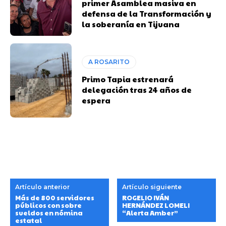
primer Asamblea masiva en
defensa de la Transformación y
la soberanía en Tijuana
A ROSARITO
Primo Tapia estrenará
delegación tras 24 años de
espera
Artículo anterior
Artículo siguiente
Más de 800 servidores
ROGELIO IVÁN
públicos con sobre
HERNÁNDEZ LOMELI
sueldos en nómina
“Alerta Amber”
estatal