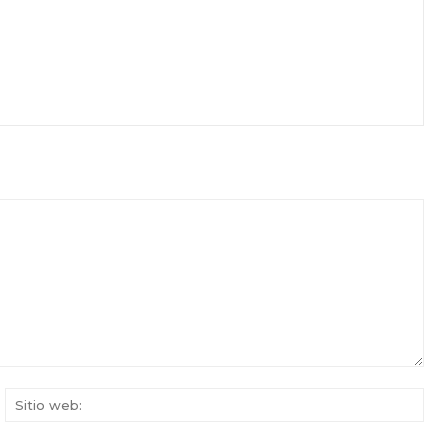
rreo
Siti
ectrónico:*
web