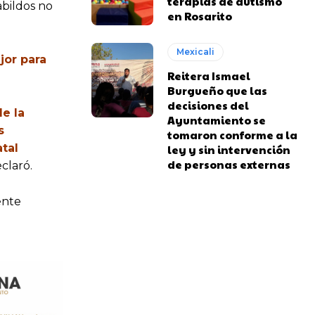
terapias de autismo
abildos no
en Rosarito
Mexicali
jor para
Reitera Ismael
Burgueño que las
decisiones del
de la
Ayuntamiento se
s
tomaron conforme a la
tal
ley y sin intervención
de personas externas
eclaró.
ente