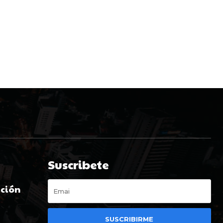
Suscribete
ación
t
SUSCRIBIRME