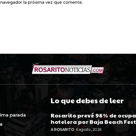
e navegador la próxima vez que comente.
Lo que debes de leer
Rosarito prevé 98% de ocup
ima parada
hotelera por Baja Beach Fes
ca
A ROSARITO
6 agosto, 2026