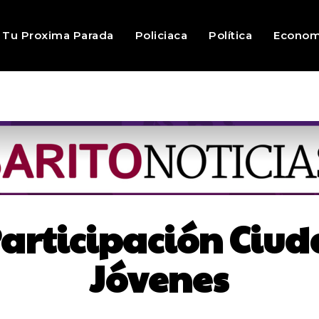
Tu Proxima Parada
Policiaca
Política
Econom
articipación Ciud
Jóvenes