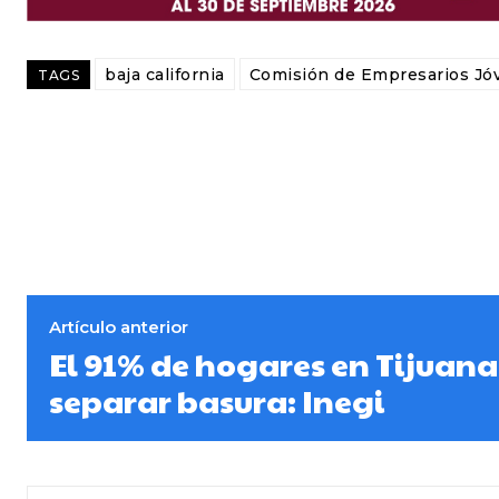
baja california
Comisión de Empresarios Jó
TAGS
Artículo anterior
El 91% de hogares en Tijuana
separar basura: Inegi