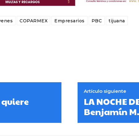
venes
COPARMEX
Empresarios
PBC
tijuana
Artículo siguiente
 quiere
LA NOCHE DE
Benjamín M.