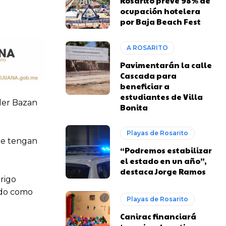
Rosarito prevé 98% de
ocupación hotelera
por Baja Beach Fest
A ROSARITO
Pavimentarán la calle
Cascada para
beneficiar a
estudiantes de Villa
der Bazan
Bonita
Playas de Rosarito
que tengan
“Podremos estabilizar
el estado en un año”,
destaca Jorge Ramos
drigo
ado como
Playas de Rosarito
Canirac financiará