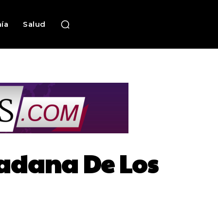
ía
Salud
adana De Los