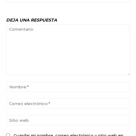
DEJA UNA RESPUESTA
Comentario:
No
Co
ele
Sit
we
Guardar mi nombre, correo electrónico y sitio web en