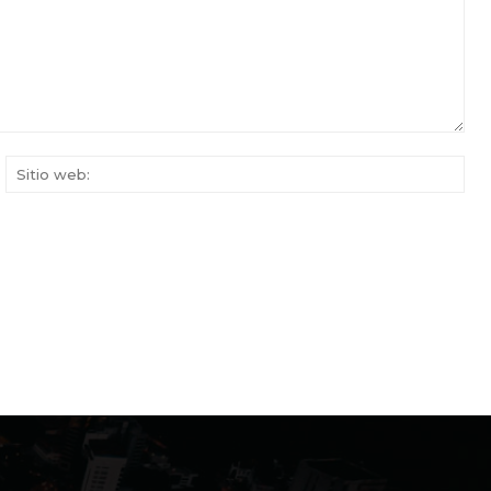
rreo
Siti
ectrónico:*
web