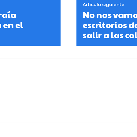
Artículo siguiente
raía
No nos vamos
 en el
escritorios 
salir a las c