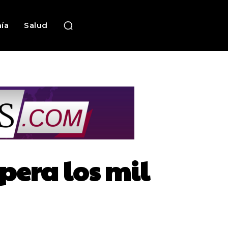
ía
Salud
pera los mil