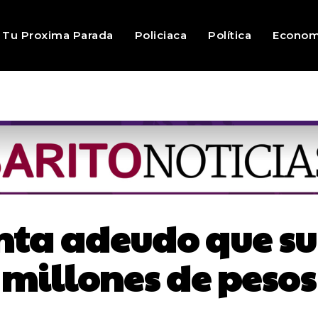
Tu Proxima Parada
Policiaca
Política
Econom
ta adeudo que su
millones de pesos