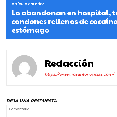
Artículo anterior
Lo abandonan en hospital, t
condones rellenos de cocaína
estómago
Redacción
https://www.rosaritonoticias.com/
DEJA UNA RESPUESTA