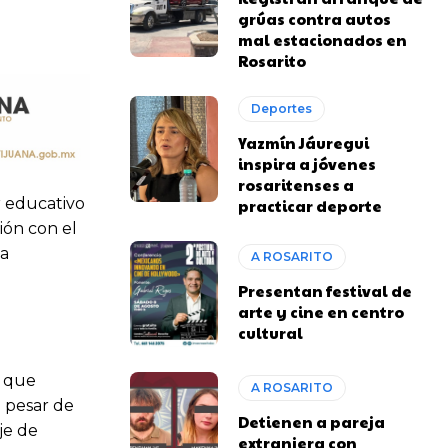
grúas contra autos
mal estacionados en
Rosarito
Deportes
Yazmín Jáuregui
inspira a jóvenes
rosaritenses a
r educativo
practicar deporte
ión con el
za
A ROSARITO
Presentan festival de
arte y cine en centro
cultural
l que
A ROSARITO
a pesar de
Detienen a pareja
je de
extranjera con