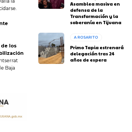
alía la
Asamblea masiva en
idarse.
defensa de la
Transformación y la
soberanía en Tijuana
ente
A ROSARITO
 de los
Primo Tapia estrenará
ilización
delegación tras 24
años de espera
ntserrat
de Baja