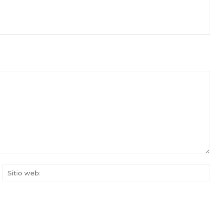
rreo
Siti
ectrónico:*
web