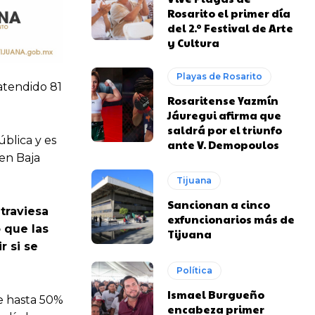
Rosarito el primer día
del 2.º Festival de Arte
y Cultura
Playas de Rosarito
atendido 81
Rosaritense Yazmín
Jáuregui afirma que
saldrá por el triunfo
ública y es
ante V. Demopoulos
en Baja
Tijuana
Sancionan a cinco
traviesa
exfuncionarios más de
 que las
Tijuana
r si se
Política
Ismael Burgueño
e hasta 50%
encabeza primer