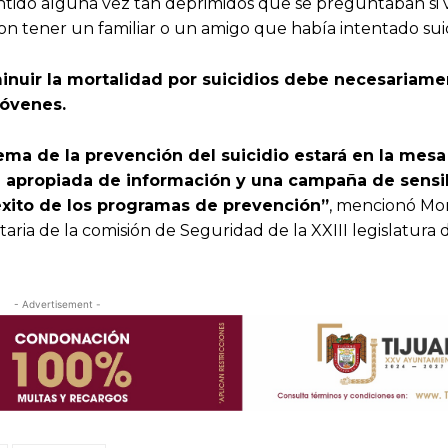
tido alguna vez tan deprimidos que se preguntaban si v
n tener un familiar o un amigo que había intentado suic
inuir la mortalidad por suicidios debe necesariam
jóvenes.
ema de la prevención del suicidio estará en la mesa
n apropiada de información y una campaña de sensib
éxito de los programas de prevención”
, mencionó Mo
aria de la comisión de Seguridad de la XXIII legislatura 
- Advertisement -