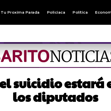
Tu Proxima Parada
Policiaca
Política
Econom
l suicidio estará
los diputados