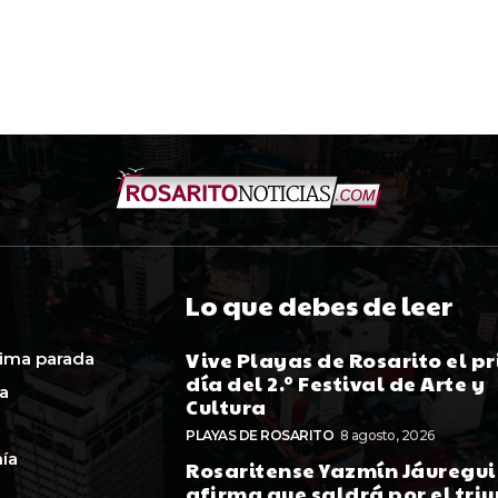
Lo que debes de leer
Vive Playas de Rosarito el p
ima parada
día del 2.º Festival de Arte y
ca
Cultura
PLAYAS DE ROSARITO
8 agosto, 2026
ía
Rosaritense Yazmín Jáuregui
afirma que saldrá por el tri