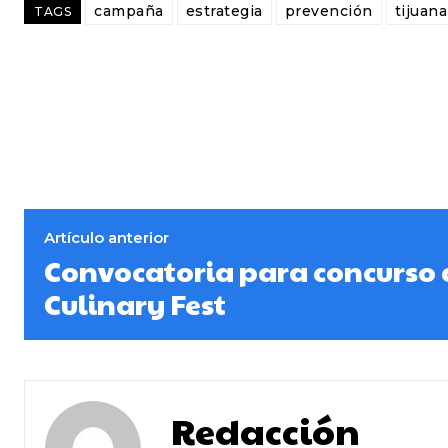
campaña
estrategia
prevención
tijuana
TAGS
Artículo anterior
Convocatoria para concurso 
Culinary Fest
Redacción