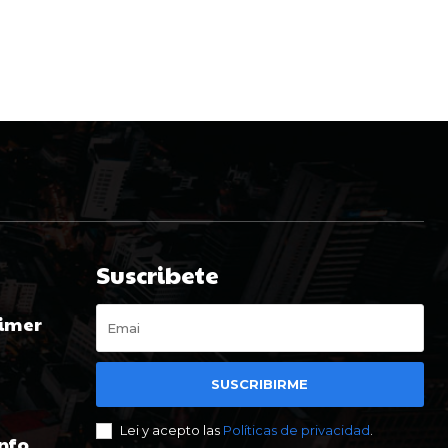
Suscribete
rimer
SUSCRIBIRME
Lei y acepto las
Políticas de privacidad
.
unfo