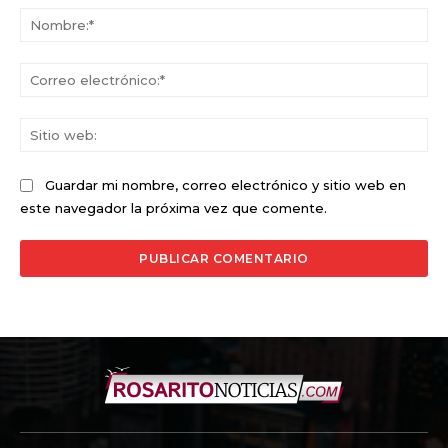
No
Co
ele
Sit
we
Guardar mi nombre, correo electrónico y sitio web en
este navegador la próxima vez que comente.