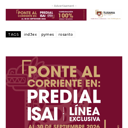
- Advertisement -
TAGS
ind3ex
pymes
rosarito