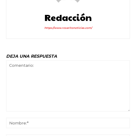
Redacción
https://www.rosaritonoticias.com/
DEJA UNA RESPUESTA
Comentario:
No