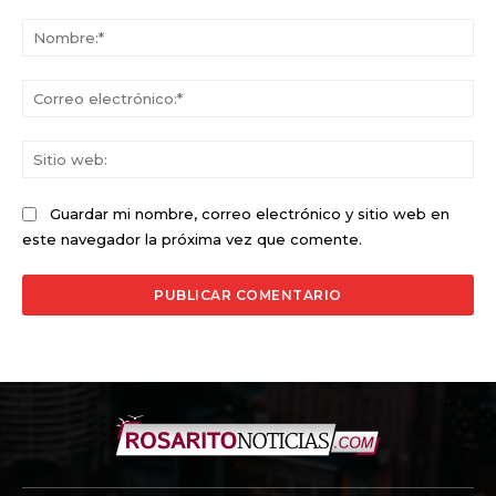
Comentario:
No
Co
ele
Sit
we
Guardar mi nombre, correo electrónico y sitio web en
este navegador la próxima vez que comente.