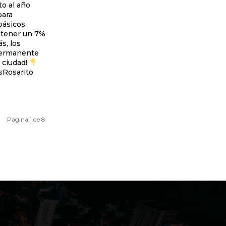
o al año
para
básicos.
btener un 7%
s, los
permanente
 ciudad!
Página 1 de 8