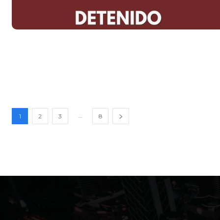
...
1
2
3
8