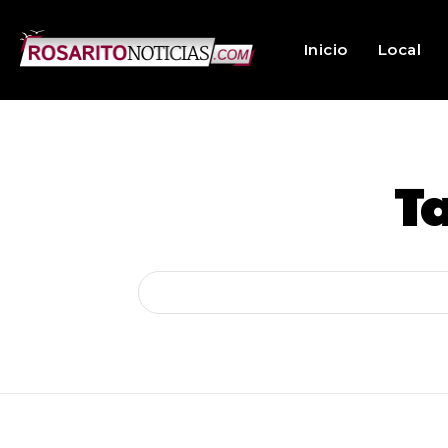
Inicio
Local
T