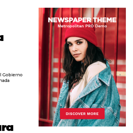
a
El Gobierno
rnada
ara