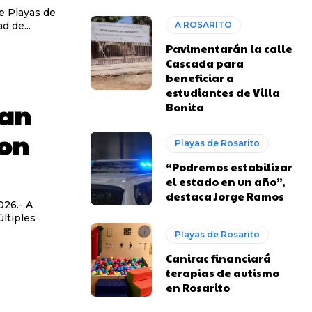
e Playas de
d de...
A ROSARITO
Pavimentarán la calle
Cascada para
beneficiar a
estudiantes de Villa
ran
Bonita
con
Playas de Rosarito
“Podremos estabilizar
el estado en un año”,
destaca Jorge Ramos
ltiples
Playas de Rosarito
Canirac financiará
terapias de autismo
en Rosarito