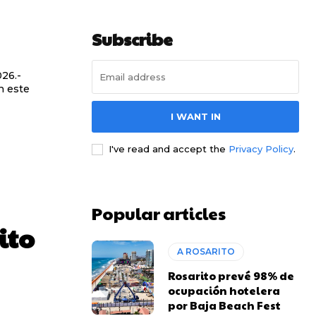
Subscribe
n este
I WANT IN
I've read and accept the
Privacy Policy
.
Popular articles
ito
A ROSARITO
Rosarito prevé 98% de
ocupación hotelera
por Baja Beach Fest