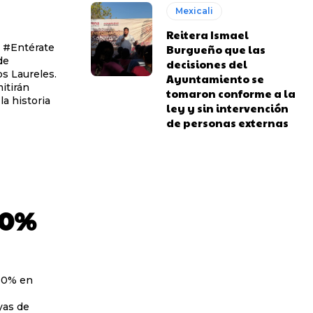
Mexicali
Reitera Ismael
e
Burgueño que las
de
decisiones del
s Laureles.
Ayuntamiento se
itirán
tomaron conforme a la
la historia
ley y sin intervención
de personas externas
30%
 30% en
yas de