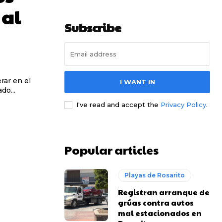
 al
Subscribe
rar en el
I WANT IN
do...
I've read and accept the
Privacy Policy
.
Popular articles
Playas de Rosarito
Registran arranque de
grúas contra autos
mal estacionados en