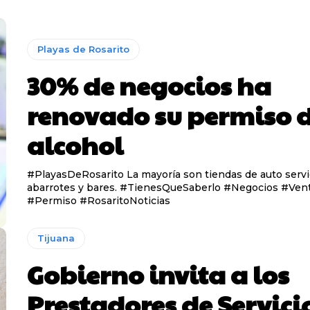
Playas de Rosarito
30% de negocios ha
renovado su permiso 
alcohol
#PlayasDeRosarito La mayoría son tiendas de auto servi
abarrotes y bares. #TienesQueSaberlo #Negocios #VentaDeAlcohol
#Permiso #RosaritoNoticias
Tijuana
Gobierno invita a los
Prestadores de Servici