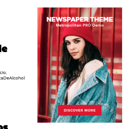
de
cio,
os