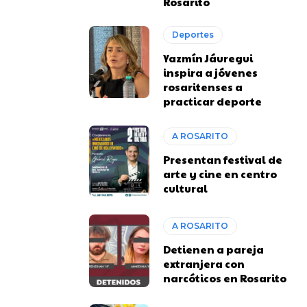
Rosarito
Deportes
Yazmín Jáuregui
inspira a jóvenes
rosaritenses a
practicar deporte
A ROSARITO
Presentan festival de
arte y cine en centro
cultural
A ROSARITO
Detienen a pareja
extranjera con
narcóticos en Rosarito