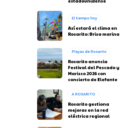
estadounidense
El tiempo hoy
Así estará el clima en
Rosarito: Brisa marina
Playas de Rosarito
Rosarito anuncia
Festival del Pescado y
Marisco 2026 con
concierto de Elefante
A ROSARITO
Rosarito gestiona
mejoras en la red
eléctrica regional