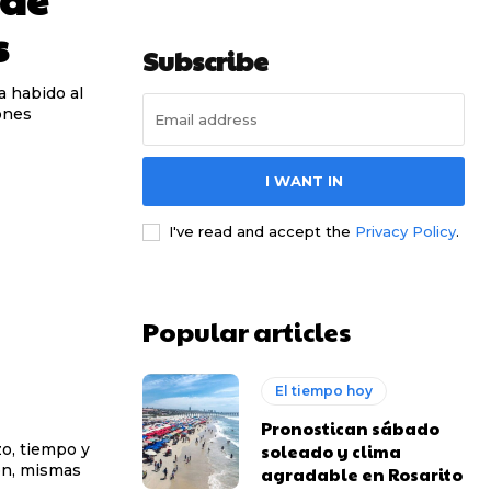
s
Subscribe
 habido al
ones
I WANT IN
I've read and accept the
Privacy Policy
.
Popular articles
El tiempo hoy
Pronostican sábado
o, tiempo y
soleado y clima
ón, mismas
agradable en Rosarito