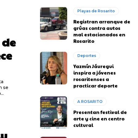
Playas de Rosarito
Registran arranque de
grúas contra autos
mal estacionados en
 de
Rosarito
ece
Deportes
Yazmín Jáuregui
inspira a jóvenes
rosaritenses a
ta
practicar deporte
n se
..
A ROSARITO
Presentan festival de
arte y cine en centro
cultural
su