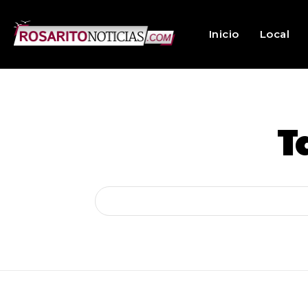
Inicio
Local
T