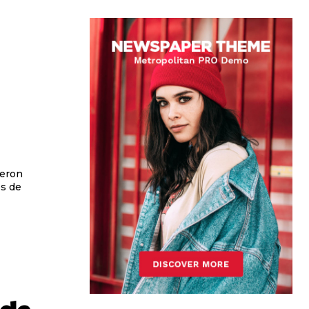
ueron
os de
 de