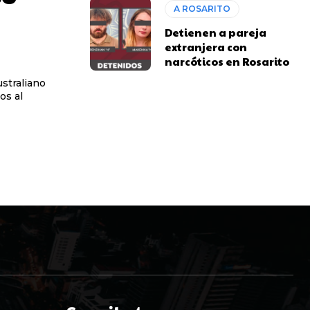
A ROSARITO
Detienen a pareja
extranjera con
narcóticos en Rosarito
ustraliano
os al