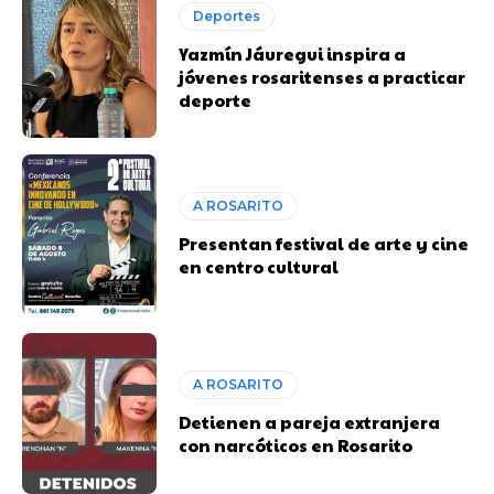
Deportes
Yazmín Jáuregui inspira a
jóvenes rosaritenses a practicar
deporte
A ROSARITO
Presentan festival de arte y cine
en centro cultural
A ROSARITO
Detienen a pareja extranjera
con narcóticos en Rosarito