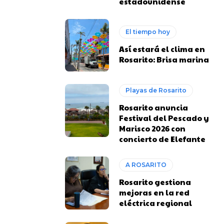
estadounidense
El tiempo hoy
Así estará el clima en
Rosarito: Brisa marina
Playas de Rosarito
Rosarito anuncia
Festival del Pescado y
Marisco 2026 con
concierto de Elefante
A ROSARITO
Rosarito gestiona
mejoras en la red
eléctrica regional