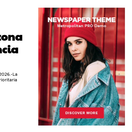
 zona
ncia
ioritaria