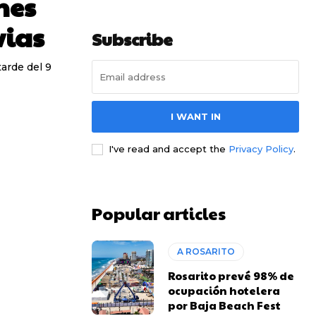
nes
vias
Subscribe
arde del 9
I WANT IN
I've read and accept the
Privacy Policy
.
Popular articles
A ROSARITO
Rosarito prevé 98% de
ocupación hotelera
por Baja Beach Fest