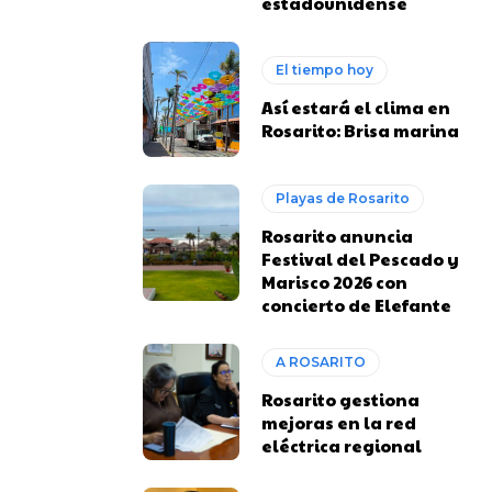
estadounidense
El tiempo hoy
Así estará el clima en
Rosarito: Brisa marina
Playas de Rosarito
Rosarito anuncia
Festival del Pescado y
Marisco 2026 con
concierto de Elefante
A ROSARITO
Rosarito gestiona
mejoras en la red
eléctrica regional