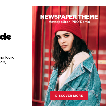
 de
rmó logró
ión,